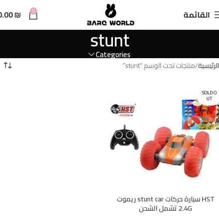
n
0
القائمة
₪
0.00
t
stunt
Categories
الرئيسية
منتجات تحت الوسم “stunt”
SOLD O
UT
HST سيارة حركات stunt car ريموت
2.4G تشمل الشحن