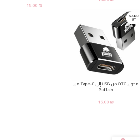
15.00
₪
SOLD O
UT
محول OTG من USB إلى Type-C من
Buffalo
15.00
₪