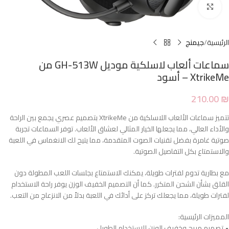
Click to enlarge
الرئيسية
جيمنج
سماعات ألعاب لاسلكية موديل GH-513W من
XtrikeMe – أسود
210.00
₪
تتميز سماعات الألعاب اللاسلكية من XtrikeMe بتصميم عصري يجمع بين الراحة
والأداء العالي، مما يجعلها الخيار المثالي لعشاق الألعاب. توفر السماعات تجربة
صوتية غامرة بفضل تقنيات الصوت المتقدمة، مما يتيح لك الانغماس في اللعبة
والاستمتاع بكل التفاصيل الصوتية.
مع بطارية تدوم لفترات طويلة، يمكنك الاستمتاع بجلسات اللعب المطولة دون
القلق بشأن الشحن المتكرر. كما أن التصميم الخفيف الوزن يوفر راحة الاستخدام
لفترات طويلة، مما يجعلك تركز على أدائك في اللعبة بدلاً من الانزعاج من التعب.
المميزات الرئيسية:
• تصميم مريح وخفيف الوزن للاستخدام الطويل