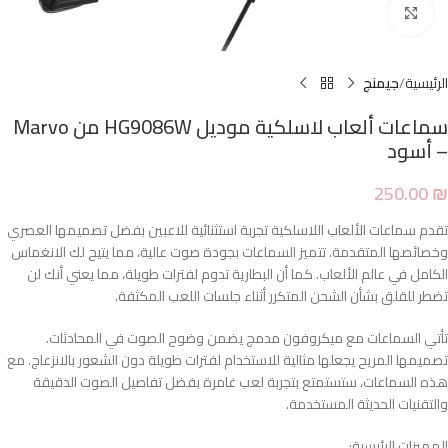
Click to enlarge
الرئيسية
جيمنج
سماعات ألعاب لاسلكية موديل HG9086W من Marvo
– أسود
250.00
₪
تقدم سماعات الألعاب اللاسلكية تجربة استثنائية للاعبين بفضل تصميمها العصري
وخصائصها المتقدمة. تتميز السماعات بجودة صوت عالية، مما يتيح لك الانغماس
الكامل في عالم الألعاب. كما أن البطارية تدوم لفترات طويلة، مما يعني أنك لن
تضطر للقلق بشأن الشحن المتكرر أثناء جلسات اللعب المكثفة.
تأتي السماعات مع ميكروفون مدمج يضمن وضوح الصوت في المحادثات.
تصميمها المريح يجعلها مثالية للاستخدام لفترات طويلة دون الشعور بالانزعاج. مع
هذه السماعات، ستستمتع بتجربة لعب غامرة بفضل تفاصيل الصوت الدقيقة
والتقنيات الحديثة المستخدمة.
المميزات الرئيسية: