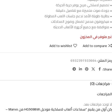
• تصميم لاسلكي مريح يوفر حرية الحركة
• جودة صوت متميزة مع تفاصيل دقيقة
• بطارية طويلة الأمد تدعم جلسات اللعب المطولة
• ميكروفون مدمج لضمان وضوح المحادثات
• متوافقة مع جميع أجهزة الألعاب الحديثة
غير متوفر في المخزون
Add to wishlist
Add to compare
رمز المنتج:
6932391933664
Share:
مراجعات (0)
المراجعات
لا توجد مراجعات بعد.
كن أول من يقيم “سماعات ألعاب لاسلكية موديل HG9086W من Marvo –