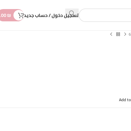
n
t
تسجيل دخول / حساب جديد
₪
.00
Add to