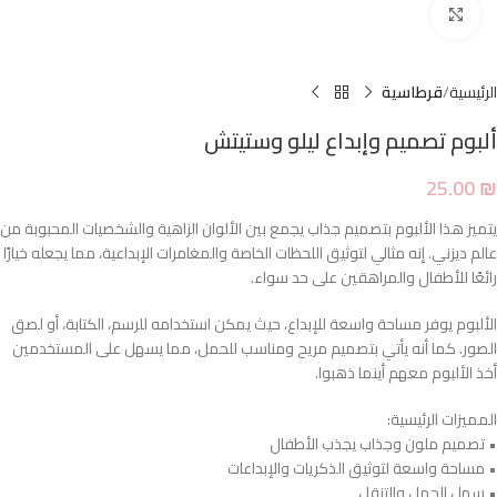
Click to enlarge
الرئيسية
قرطاسية
ألبوم تصميم وإبداع ليلو وستيتش
25.00
₪
يتميز هذا الألبوم بتصميم جذاب يجمع بين الألوان الزاهية والشخصيات المحبوبة من
عالم ديزني. إنه مثالي لتوثيق اللحظات الخاصة والمغامرات الإبداعية، مما يجعله خيارًا
رائعًا للأطفال والمراهقين على حد سواء.
الألبوم يوفر مساحة واسعة للإبداع، حيث يمكن استخدامه للرسم، الكتابة، أو لصق
الصور. كما أنه يأتي بتصميم مريح ومناسب للحمل، مما يسهل على المستخدمين
أخذ الألبوم معهم أينما ذهبوا.
المميزات الرئيسية:
• تصميم ملون وجذاب يجذب الأطفال
• مساحة واسعة لتوثيق الذكريات والإبداعات
• سهل الحمل والتنقل