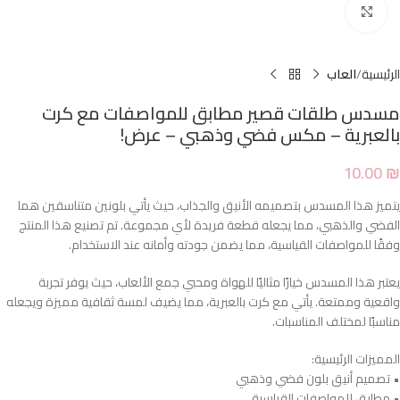
Click to enlarge
الرئيسية
العاب
مسدس طلقات قصير مطابق للمواصفات مع كرت
بالعبرية – مكس فضي وذهبي – عرض!
10.00
₪
يتميز هذا المسدس بتصميمه الأنيق والجذاب، حيث يأتي بلونين متناسقين هما
الفضي والذهبي، مما يجعله قطعة فريدة لأي مجموعة. تم تصنيع هذا المنتج
وفقًا للمواصفات القياسية، مما يضمن جودته وأمانه عند الاستخدام.
يعتبر هذا المسدس خيارًا مثاليًا للهواة ومحبي جمع الألعاب، حيث يوفر تجربة
واقعية وممتعة. يأتي مع كرت بالعبرية، مما يضيف لمسة ثقافية مميزة ويجعله
مناسبًا لمختلف المناسبات.
المميزات الرئيسية:
• تصميم أنيق بلون فضي وذهبي
• مطابق للمواصفات القياسية