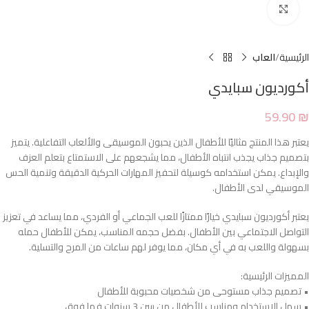
Click to enlarge
الرئيسية
العاب
أكورديون سبايدي
59.90
₪
يعتبر هذا المنتج مثاليًا للأطفال الذين يحبون الموسيقى والألعاب التفاعلية. يتميز
بتصميم جذاب يجذب انتباه الأطفال، مما يشجعهم على الاستمتاع بتعلم العزف
والإبداع. يمكن استخدامه كوسيلة لتحفيز المهارات الحركية الدقيقة وتنمية الحس
الموسيقي لدى الأطفال.
يعتبر أكورديون سبايدي خيارًا ممتازًا للعب الجماعي أو الفردي، مما يساعد في تعزيز
التواصل الاجتماعي بين الأطفال. بفضل حجمه المناسب، يمكن للأطفال حمله
بسهولة واللعب به في أي مكان، مما يوفر لهم ساعات من المرح والتسلية.
المميزات الرئيسية:
• تصميم جذاب مستوحى من شخصيات محبوبة للأطفال
• سهل الاستخدام ومناسب للأطفال من سن 3 سنوات فما فوق