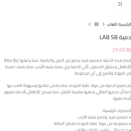
Click to enlarge
الرئيسية
العاب
دمية LAB SB
29.00
₪
تتميز هذه الدمية بتصميم فريد يجمع بين المرح والجاذبية، مما يجعلها خيارًا مثاليًا
للأطفال وعشاق التحصيل. تأتي الدمية بزي مميز يشبه الأرنب، مما يضيف لمسة
من البهجة والمرح إلى أي مجموعة.
تم تصنيع الدمية من مواد عالية الجودة، مما يضمن متانتها وسهولة اللعب بها.
كما أن حجمها المثالي يجعلها مناسبة للتنقل، مما يسمح للأطفال بأخذها معهم
أينما ذهبوا.
المميزات الرئيسية:
• تصميم فريد ومميز يشبه الأرنب
• مصنوعة من مواد عالية الجودة لضمان المتانة
• حجم مثالي مناسب للتنقل واللعب