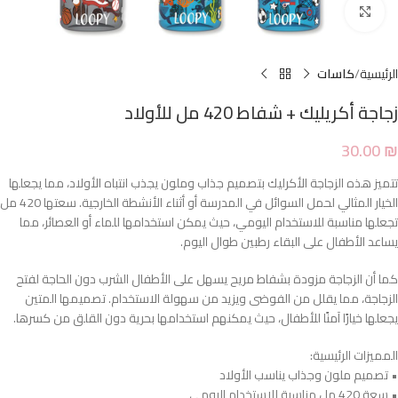
Click to enlarge
الرئيسية
كاسات
زجاجة أكريليك + شفاط 420 مل للأولاد
30.00
₪
تتميز هذه الزجاجة الأكرليك بتصميم جذاب وملون يجذب انتباه الأولاد، مما يجعلها
الخيار المثالي لحمل السوائل في المدرسة أو أثناء الأنشطة الخارجية. سعتها 420 مل
تجعلها مناسبة للاستخدام اليومي، حيث يمكن استخدامها للماء أو العصائر، مما
يساعد الأطفال على البقاء رطبين طوال اليوم.
كما أن الزجاجة مزودة بشفاط مريح يسهل على الأطفال الشرب دون الحاجة لفتح
الزجاجة، مما يقلل من الفوضى ويزيد من سهولة الاستخدام. تصميمها المتين
يجعلها خيارًا آمنًا للأطفال، حيث يمكنهم استخدامها بحرية دون القلق من كسرها.
المميزات الرئيسية:
• تصميم ملون وجذاب يناسب الأولاد
• سعة 420 مل مناسبة للاستخدام اليومي