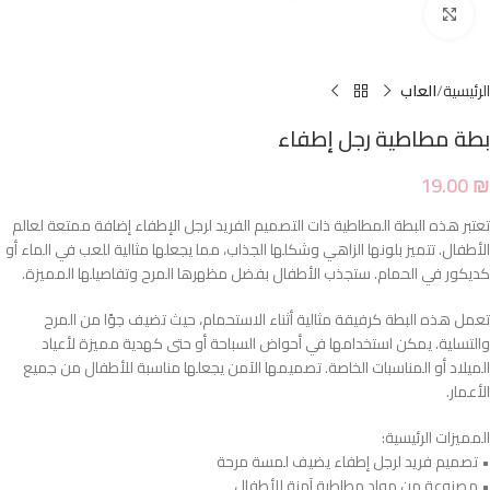
Click to enlarge
الرئيسية
العاب
بطة مطاطية رجل إطفاء
19.00
₪
تعتبر هذه البطة المطاطية ذات التصميم الفريد لرجل الإطفاء إضافة ممتعة لعالم
الأطفال. تتميز بلونها الزاهي وشكلها الجذاب، مما يجعلها مثالية للعب في الماء أو
كديكور في الحمام. ستجذب الأطفال بفضل مظهرها المرح وتفاصيلها المميزة.
تعمل هذه البطة كرفيقة مثالية أثناء الاستحمام، حيث تضيف جوًا من المرح
والتسلية. يمكن استخدامها في أحواض السباحة أو حتى كهدية مميزة لأعياد
الميلاد أو المناسبات الخاصة. تصميمها الآمن يجعلها مناسبة للأطفال من جميع
الأعمار.
المميزات الرئيسية:
• تصميم فريد لرجل إطفاء يضيف لمسة مرحة
• مصنوعة من مواد مطاطية آمنة للأطفال