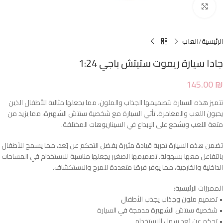
Click to enlarge
الرئيسية
العاب
جادا سيارة ريموت ستيتش باجي 1:24
145.00
₪
تتميز هذه السيارة بتصميمها الجذاب والملون، مما يجعلها مثالية للأطفال الذين
يحبون اللعب والمغامرة. تأتي السيارة مع شخصية ستتش الشهيرة، مما يزيد من
متعة اللعب ويشجع على الإبداع في السيناريوهات المختلفة.
تضمن هذه السيارة تجربة قيادة مثيرة بفضل التحكم عن بُعد، مما يسمح للأطفال
بالتفاعل معها بسهولة. تصميمها الصغير يجعلها مناسبة للاستخدام في المساحات
الداخلية والخارجية، مما يوفر فرصًا متعددة للمرح والاستكشاف.
المميزات الرئيسية:
• تصميم ملون وجذاب يجذب الأطفال
• شخصية ستتش الشهيرة مدمجة في السيارة
• تحكم عن بُعد سهل الاستخدام