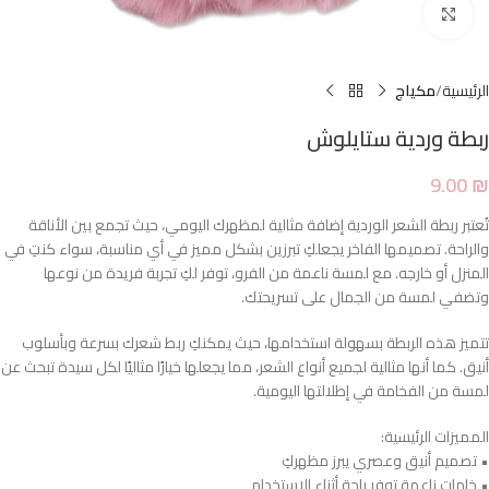
Click to enlarge
الرئيسية
مكياج
ربطة وردية ستايلوش
9.00
₪
تُعتبر ربطة الشعر الوردية إضافة مثالية لمظهرك اليومي، حيث تجمع بين الأناقة
والراحة. تصميمها الفاخر يجعلكِ تبرزين بشكل مميز في أي مناسبة، سواء كنتِ في
المنزل أو خارجه. مع لمسة ناعمة من الفرو، توفر لكِ تجربة فريدة من نوعها
وتضفي لمسة من الجمال على تسريحتك.
تتميز هذه الربطة بسهولة استخدامها، حيث يمكنكِ ربط شعرك بسرعة وبأسلوب
أنيق. كما أنها مثالية لجميع أنواع الشعر، مما يجعلها خيارًا مثاليًا لكل سيدة تبحث عن
لمسة من الفخامة في إطلالتها اليومية.
المميزات الرئيسية:
• تصميم أنيق وعصري يبرز مظهركِ
• خامات ناعمة توفر راحة أثناء الاستخدام