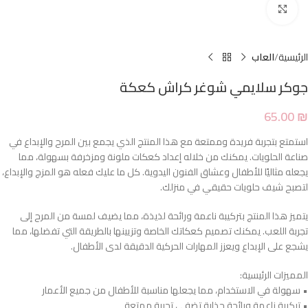
Click to enlarge
الرئيسية
العاب
جوكر سلايمي شوغر كراش كعكة
65.00
₪
استمتع بتجربة فريدة وممتعة مع هذا المنتج الذي يجمع بين المرح والإبداع في
صناعة الحلويات. يمكنك من خلاله إعداد كعكات ملونة ومزخرفة بسهولة، مما
يجعله مثاليًا للأطفال وعشاق الفنون اليدوية. كل ما عليك فعله هو المزج والإبداع،
لتصبح شيف حلويات حقيقي في منزلك.
يتميز هذا المنتج بتركيبة ناعمة ورائحة لذيذة، مما يضيف لمسة من المرح إلى
تجربة اللعب. يمكنك تصميم كعكاتك الخاصة وتزيينها بالطريقة التي تفضلها، مما
يشجع على الإبداع ويعزز المهارات الحركية الدقيقة لدى الأطفال.
المميزات الرئيسية:
• سهولة في الاستخدام، مما يجعلها مناسبة للأطفال من جميع الأعمار
• تركيبة ناعمة ورائحة جذابة تضفي تجربة ممتعة