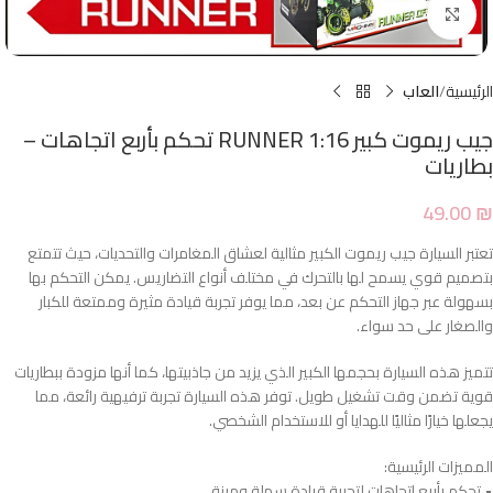
Click to enlarge
الرئيسية
العاب
جيب ريموت كبير RUNNER 1:16 تحكم بأربع اتجاهات –
بطاريات
49.00
₪
تعتبر السيارة جيب ريموت الكبير مثالية لعشاق المغامرات والتحديات، حيث تتمتع
بتصميم قوي يسمح لها بالتحرك في مختلف أنواع التضاريس. يمكن التحكم بها
بسهولة عبر جهاز التحكم عن بعد، مما يوفر تجربة قيادة مثيرة وممتعة للكبار
والصغار على حد سواء.
تتميز هذه السيارة بحجمها الكبير الذي يزيد من جاذبيتها، كما أنها مزودة ببطاريات
قوية تضمن وقت تشغيل طويل. توفر هذه السيارة تجربة ترفيهية رائعة، مما
يجعلها خيارًا مثاليًا للهدايا أو للاستخدام الشخصي.
المميزات الرئيسية:
• تحكم بأربع اتجاهات لتجربة قيادة سهلة ومرنة