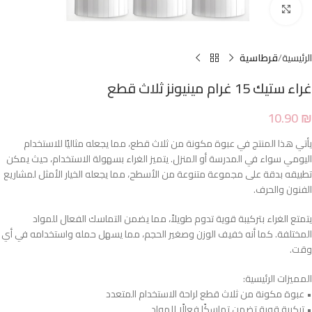
Click to enlarge
الرئيسية
قرطاسية
غراء ستيك 15 غرام مينيونز ثلاث قطع
10.90
₪
يأتي هذا المنتج في عبوة مكونة من ثلاث قطع، مما يجعله مثاليًا للاستخدام
اليومي سواء في المدرسة أو المنزل. يتميز الغراء بسهولة الاستخدام، حيث يمكن
تطبيقه بدقة على مجموعة متنوعة من الأسطح، مما يجعله الخيار الأمثل لمشاريع
الفنون والحرف.
يتمتع الغراء بتركيبة قوية تدوم طويلاً، مما يضمن التماسك الفعال للمواد
المختلفة. كما أنه خفيف الوزن وصغير الحجم، مما يسهل حمله واستخدامه في أي
وقت.
المميزات الرئيسية:
• عبوة مكونة من ثلاث قطع لراحة الاستخدام المتعدد
• تركيبة قوية تضمن تماسكًا فعالًا للمواد