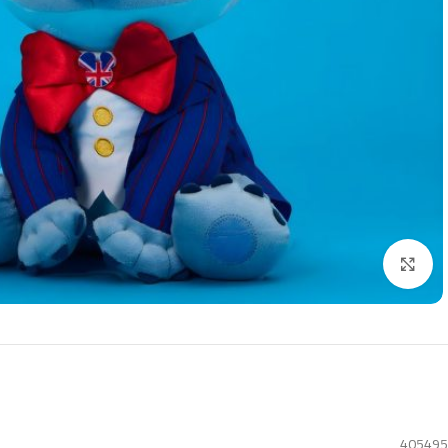
Click to enlarge
405495