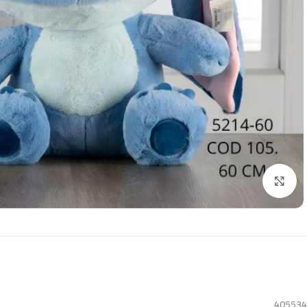
Click to enlarge
405534