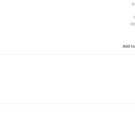
ة
زة
Add to