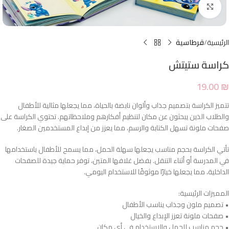
Click to enlarge
الرئيسية
قرطاسية
كراسة ستيتش
19.00
₪
تتميز الكراسة بتصميم جذاب وألوان نابضة بالحياة، مما يجعلها مثالية للأطفال
والطلاب الذين يبحثون عن مكان لتنظيم أفكارهم وملاحظاتهم. تحتوي الكراسة على
صفحات ملونة تسهل الكتابة والرسم، مما يعزز من إبداع المستخدمين الصغار.
تأتي الكراسة بحجم مناسب يجعلها سهلة الحمل، مما يسمح للأطفال باستخدامها
في المدرسة أو أثناء التنقل. بفضل غلافها المتين، توفر حماية جيدة للصفحات
الداخلية، مما يجعلها خيارًا موثوقًا للاستخدام اليومي.
المميزات الرئيسية:
• تصميم ملون وجذاب يناسب الأطفال
• صفحات ملونة تعزز الإبداع والخيال
• حجم مناسب للحمل والاستخدام في أي مكان