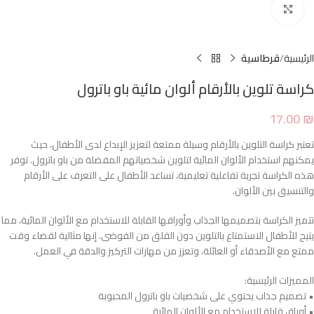
Click to enlarge
الرئيسية
قرطاسية
كراسة تلوين بالأرقام ألوان مائية باو باترول
17.00
₪
تعتبر كراسة التلوين بالأرقام وسيلة ممتعة لتعزيز الإبداع لدى الأطفال، حيث
يمكنهم استخدام الألوان المائية لتلوين شخصياتهم المفضلة من باو باترول. توفر
هذه الكراسة تجربة تفاعلية تعليمية، تساعد الأطفال على التعرف على الأرقام
والتنسيق بين الألوان.
تتميز الكراسة بتصميمها الجذاب وأوراقها القابلة للاستخدام مع الألوان المائية، مما
يتيح للأطفال الاستمتاع بالتلوين دون القلق من الفوضى. إنها مثالية لقضاء وقت
ممتع مع الأصدقاء أو العائلة، وتعزز من مهارات التركيز والدقة في العمل.
المميزات الرئيسية:
• تصميم جذاب يحتوي على شخصيات باو باترول المحبوبة
• أوراق قابلة للاستخدام مع الألوان المائية