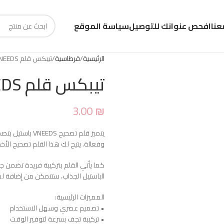
عنا
افحص عنوانك للتوصيل
سياسة الموقع
الرئيسية
قرطاسية
تيبكس قلم VNEEDS باستيل
تيبكس قلم VNEEDS باستيل
3.00
₪
يتميز قلم تصحي
وفعالة. يتيح لك هذا القلم تصحيح الأخط
كما يأتي القلم بتركيبة فريدة تضمن جف
الباستيل الجذاب، ستتمكن من إضافة ل
المميزات الرئيسية:
• تصميم عصري وسهل الاستخدام
• تركيبة تجف بسرعة لتوفير الوقت