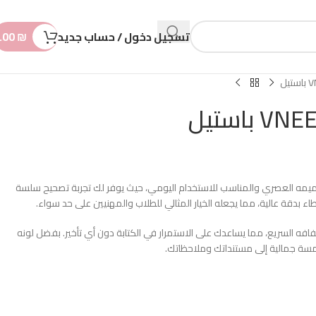
n
t
تسجيل دخول / حساب جديد
₪
.00
ح VNEEDS باستيل بتصميمه العصري والمناسب للاستخدام اليومي، حيث يوفر لك تجربة تصحيح سلسة
اء بدقة عالية، مما يجعله الخيار المثالي للطلاب والمهنيين على حد سواء.
افه السريع، مما يساعدك على الاستمرار في الكتابة دون أي تأخير. بفضل لونه
مسة جمالية إلى مستنداتك وملاحظاتك.