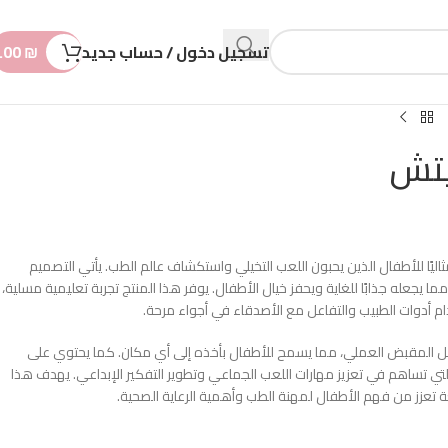
n
t
تسجيل دخول / حساب جديد
₪
.00
يتش
مثاليًا للأطفال الذين يحبون اللعب التخيلي واستكشاف عالم الطب. يأتي التصميم
يجعله جذابًا للغاية ويحفز خيال الأطفال. يوفر هذا المنتج تجربة تعليمية مسلية،
 أدوات الطبيب والتفاعل مع الأصدقاء في أجواء مرحة.
ل المقبض العملي، مما يسمح للأطفال بأخذه إلى أي مكان. كما يحتوي على
تي تساهم في تعزيز مهارات اللعب الجماعي وتطوير التفكير الإبداعي. يهدف هذا
عة تعزز من فهم الأطفال لمهنة الطب وأهمية الرعاية الصحية.