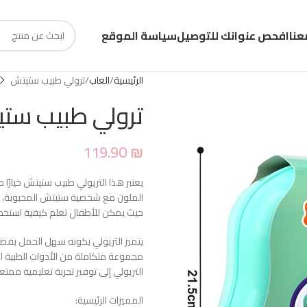
عنا
افحص عنوانك للتوصيل
سياسة الموقع
الرئيسية
العاب
ترولي طبيب ستيتش
ترولي طبيب ست
119.90
₪
يعتبر هذا التريولي طبيب ستيتش خيارًا 
الملون مع شخصية ستيتش المحبوبة، مما 
حيث يمكن للأطفال تعلم كيفية استخدام
يتميز التريولي بكونه سهل الحمل بفض
مجموعة متكاملة من الأدوات الطبية ال
التريولي إلى توفير تجربة تعليمية ممت
المميزات الرئيسية: