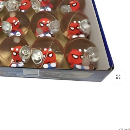
Click to enlarge
26246