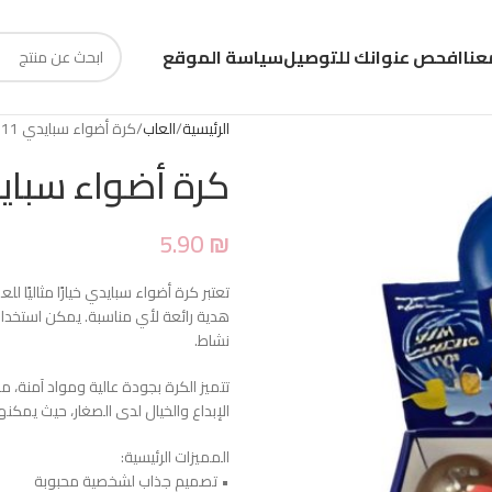
عنا
افحص عنوانك للتوصيل
سياسة الموقع
الرئيسية
العاب
كرة أضواء سبايدي BSD6111
كرة أضواء سبايدي 11
5.90
₪
تعتبر كرة أضواء سبايدي خيارًا مثاليً
هدية رائعة لأي مناسبة. يمكن استخدا
نشاط.
تتميز الكرة بجودة عالية ومواد آمنة، 
الإبداع والخيال لدى الصغار، حيث يمك
المميزات الرئيسية:
• تصميم جذاب لشخصية محبوبة