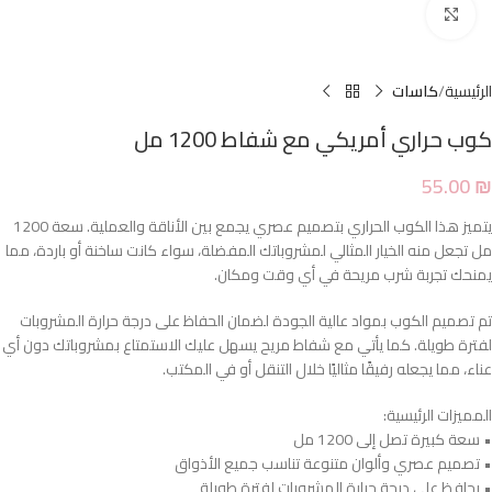
Click to enlarge
الرئيسية
كاسات
كوب حراري أمريكي مع شفاط 1200 مل
55.00
₪
يتميز هذا الكوب الحراري بتصميم عصري يجمع بين الأناقة والعملية. سعة 1200
مل تجعل منه الخيار المثالي لمشروباتك المفضلة، سواء كانت ساخنة أو باردة، مما
يمنحك تجربة شرب مريحة في أي وقت ومكان.
تم تصميم الكوب بمواد عالية الجودة لضمان الحفاظ على درجة حرارة المشروبات
لفترة طويلة. كما يأتي مع شفاط مريح يسهل عليك الاستمتاع بمشروباتك دون أي
عناء، مما يجعله رفيقًا مثاليًا خلال التنقل أو في المكتب.
المميزات الرئيسية:
• سعة كبيرة تصل إلى 1200 مل
• تصميم عصري وألوان متنوعة تناسب جميع الأذواق
• يحافظ على درجة حرارة المشروبات لفترة طويلة