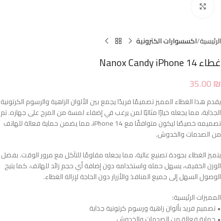
Click to enlarge
الرئيسية
اكسسوارات الكترونية
غطاء Nanox Candy iPhone 14
35.00
₪
يقدم هذا الغطاء المميز تصميمًا فريدًا يجمع بين الألوان الزاهية والرسوم الكرتونية
الجذابة، مما يجعله خيارًا مثاليًا لمن يرغب في إضفاء لمسة من المرح على جهازه. تم
تصميمه خصيصًا ليكون متوافقًا مع iPhone 14، مما يضمن حماية فعالة للهاتف
من الصدمات والخدوش.
يتميز الغطاء بجودة تصنيع عالية، مما يجعله مقاومًا للتآكل مع مرور الوقت. بفضل
الوزن الخفيف، يسهل حمله واستخدامه دون إضافة أي حجم زائد للهاتف. كما يتيح
الوصول السهل إلى جميع المنافذ والأزرار دون الحاجة لإزالة الغطاء.
المميزات الرئيسية:
• تصميم فريد بألوان زاهية ورسوم كرتونية جذابة
• حماية فعالة من الصدمات والخدوش