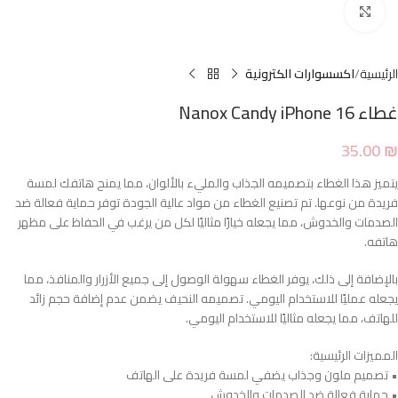
Click to enlarge
الرئيسية
اكسسوارات الكترونية
غطاء Nanox Candy iPhone 16
35.00
₪
يتميز هذا الغطاء بتصميمه الجذاب والمليء بالألوان، مما يمنح هاتفك لمسة
فريدة من نوعها. تم تصنيع الغطاء من مواد عالية الجودة توفر حماية فعالة ضد
الصدمات والخدوش، مما يجعله خيارًا مثاليًا لكل من يرغب في الحفاظ على مظهر
هاتفه.
بالإضافة إلى ذلك، يوفر الغطاء سهولة الوصول إلى جميع الأزرار والمنافذ، مما
يجعله عمليًا للاستخدام اليومي. تصميمه النحيف يضمن عدم إضافة حجم زائد
للهاتف، مما يجعله مثاليًا للاستخدام اليومي.
المميزات الرئيسية:
• تصميم ملون وجذاب يضفي لمسة فريدة على الهاتف
• حماية فعالة ضد الصدمات والخدوش