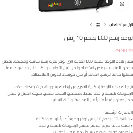
Click to enlarge
الرئيسية
العاب
لوحة رسم LCD بحجم 10 إنش
29.90
₪
تتميز هذه اللوحة بتقنية LCD الحديثة التي توفر تجربة رسم سلسة وممتعة. بفضل
حجمها المناسب، يمكن استخدامها من قبل الأطفال والكبار على حد سواء، مما
يجعلها مثالية للرسم، الكتابة، أو حتى كوسيلة لتدوين الملاحظات.
تتيح لك هذه اللوحة إمكانية التعبير عن إبداعك بسهولة، حيث يمكنك حذف
الرسومات بلمسة واحدة فقط. تصميمها النحيف يجعلها سهلة الحمل والتنقل،
مما يجعلها رفيقاً مثالياً في المدرسة أو أثناء السفر.
المميزات الرئيسية:
• شاشة LCD بحجم 10 إنش توفر وضوحاً عالياً للرسم والكتابة
• تقنية حذف سريع تسمح بمسح الرسومات بلمسة واحدة
• تصميم خفيف ونحيف يسهل حمله في الحقائب