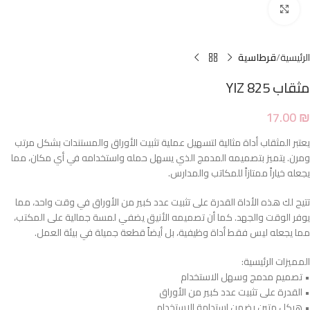
Click to enlarge
الرئيسية
قرطاسية
مثقاب 825 YIZ
17.00
₪
يعتبر المثقاب أداة مثالية لتسهيل عملية تثبيت الأوراق والمستندات بشكل مرتب
ومرن. يتميز بتصميمه المدمج الذي يسهل حمله واستخدامه في أي مكان، مما
يجعله خياراً ممتازاً للمكاتب والمدارس.
تتيح لك هذه الأداة القدرة على تثبيت عدد كبير من الأوراق في وقت واحد، مما
يوفر الوقت والجهد. كما أن تصميمه الأنيق يضفي لمسة جمالية على المكتب،
مما يجعله ليس فقط أداة وظيفية، بل أيضاً قطعة جميلة في بيئة العمل.
المميزات الرئيسية:
• تصميم مدمج وسهل الاستخدام
• القدرة على تثبيت عدد كبير من الأوراق
• هيكل متين يضمن استدامة الاستخدام