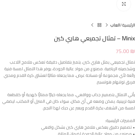
Click to enlarge
الرئيسية
العاب
Minix – تمثال تجميعي هاري كين
75.00
₪
تمثال تجميعي يمثل هاري كين، يتميز بتفاصيل دقيقة تعكس ملامح اللاعب
وشخصيته الرياضية. مصنوع من مواد عالية الجودة، يوفر هذا التمثال لمسة فنية
رائعة لأي مجموعة أو مساحة عرض، مما يجعله مثاليًا لعشاق كرة القدم ومحبي
فريق توتنهام هوتسبير.
يأتي التمثال بتصميم جذاب وواقعي، مما يجعله خيارًا ممتازًا كهدية أو كقطعة
فنية تزيينية. يمكن وضعه في أي مكان، سواء كان في المنزل أو المكتب، ليضفي
لمسة من الشغف بكرة القدم ويعبر عن حبك لهذا النجم.
المميزات الرئيسية:
• تصميم دقيق يعكس ملامح هاري كين بشكل واقعي
• مصنوع من مواد عالية الجودة لضمان المتانة