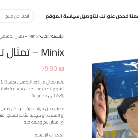
عنا
افحص عنوانك للتوصيل
سياسة الموقع
الرئيسية
العاب
Minix – تمثال تجميعي مارادونا – الأرجنتين
Minix – تمثال تجميعي مارادونا – الأرجنتين
79.90
₪
يعتبر تمثال مارادونا التجميلي تجسيدً
الشهير. تصميمه الجذاب يجعله قطعة ف
رائعة لأي مجموعة.
مصنوع من مواد عالية الجودة، يضمن ه
أو المكتب، أو كهدية مثالية لعشاق مار
أي مكان يتم وضعه فيه.
المميزات الرئيسية: