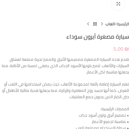
Click to enlarge
الرئيسية
العاب
سيارة مصغرة آيرون سوداء
5.00
₪
تقدم هذه السيارة المصغرة بتصميمها الأنيق والمميز تجربة ممتعة لعشاق
السيارات والألعاب. تتميز بلونها الأسود الجذاب الذي يضفي لمسة من الأناقة، مما
يجعلها مناسبة لكل الأعمار.
تعتبر السيارة إضافة رائعة لمجموعة الألعاب، حيث يمكن استخدامها في اللعب أو
للعرض. كما أنها تجسد روح المغامرة والإثارة، مما يجعلها هدية مثالية للأطفال أو
حتى الكبار الذين يحبون جمع المقتنيات.
المميزات الرئيسية:
• تصميم أنيق ولون أسود جذاب
• مناسبة لجميع الأعمار
• سهلة الاستخدام وممتعة للعب