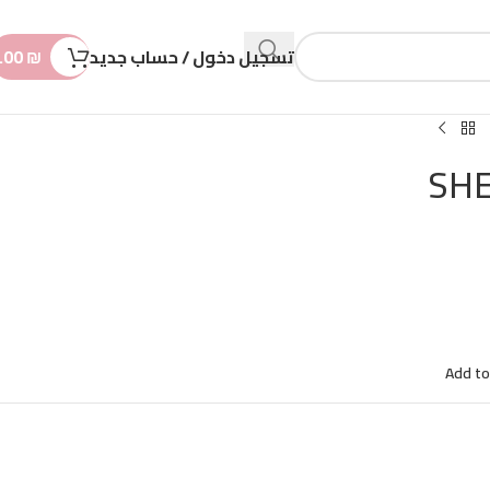
n
t
تسجيل دخول / حساب جديد
₪
.00
Add to