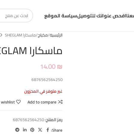
عنا
افحص عنوانك للتوصيل
سياسة الموقع
الرئيسية
مكياج
ماسكارا SHEGLAM
ماسكارا SHEGLAM
14.00
₪
6876562564250
غير متوفر في المخزون
 wishlist
Add to compare
رمز المنتج:
6876562564250
Share: