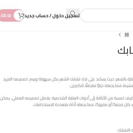
n
t
تسجيل دخول / حساب جديد
₪
.00
بك
عناية بالشعر، حيث يساعد على فك تشابك الشعر بكل سهولة ويسر. تصميمه الفريد
شيط، مما يجعله خيارًا مفضلًا للكثيرين.
يضيف لمسة من الأناقة إلى أدوات العناية الشخصية. بفضل تصميمه العملي، يمكن
كان مجعدًا أو مفرودًا، مما يجعله أداة متعددة الاستخدامات.
 التشابك