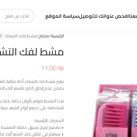
عنا
افحص عنوانك للتوصيل
سياسة الموقع
الرئيسية
مكياج
مشط لفك التشابك
مشط لفك التشا
11.00
₪
يعتبر مشط فك التشابك أداة مثالية لل
يضمن عدم إلحاق الضرر بالشعر أثناء التم
هذا المشط متوفر بألوان جذابة، مما 
استخدامه على جميع أنواع الشعر، سواء 
المميزات الرئيسية:
• تصميم مريح يسهل عملية التمشيط
• يساهم في تقليل تلف الشعر أثناء فك