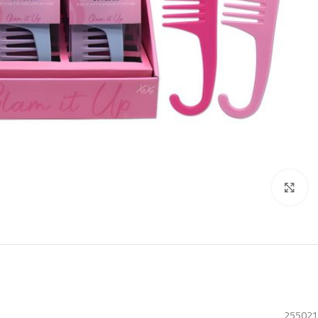
Click to enlarge
255021