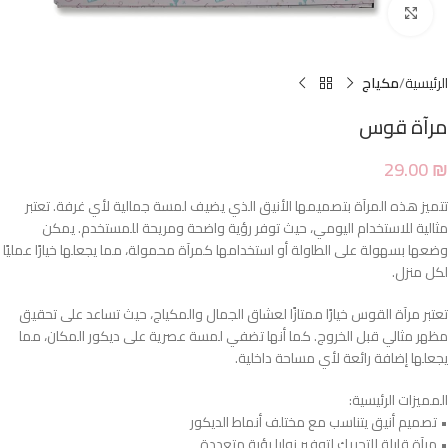
Click to enlarge
الرئيسية
مكياج
مرآة قوس
29.00
₪
تتميز هذه المرآة بتصميمها الأنيق الذي يضيف لمسة جمالية لأي غرفة. تعتبر
مثالية للاستخدام اليومي، حيث توفر رؤية واضحة ومريحة للمستخدم. يمكن
وضعها بسهولة على الطاولة أو استخدامها كمرآة محمولة، مما يجعلها خيارًا عمليًا
لكل منزل.
تعتبر مرآة القوس خيارًا ممتازًا لعشاق الجمال والمكياج، حيث تساعد على تحقيق
مظهر مثالي قبل الخروج. كما أنها تضفي لمسة عصرية على ديكور المكان، مما
يجعلها إضافة رائعة لأي مساحة داخلية.
المميزات الرئيسية:
• تصميم أنيق يتناسب مع مختلف أنماط الديكور
• مرآة قابلة للتحريك لتوفير زوايا رؤية متعددة