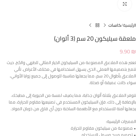
Click to enlarge
الرئيسية
كاسات
ملعقة سيليكون 20 سم (3 ألوان)
9.90
₪
تعتبر هذه الملاعق المصنوعة من السيليكون الخيار المثالي للطهي والخَبز، حيث
تتميز بتصميمها العملي الذي يسهل استخدامها في مختلف الأغراض. تأتي
الملاعق بأطوال 20 سم، مما يجعلها مناسبة للوصول إلى جميع زوايا الأواني،
سواء كانت عميقة أو ضحلة.
تتوفر الملاعق بثلاثة ألوان جذابة، مما يضيف لمسة من الحيوية إلى مطبخك.
بالإضافة إلى ذلك، فإن السيليكون المستخدم في تصنيعها مقاوم للحرارة، مما
يجعلها آمنة للاستخدام مع الأطعمة الساخنة دون أي قلق من ذوبان المواد.
المميزات الرئيسية:
• مصنوعة من سيليكون مقاوم للحرارة
• تصميم مريح وسهل الاستخدام