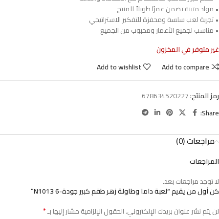
• مواد متينة تضمن عمرًا طويلاً للمنتج
• تجربة لعب سلسة ومحفزة للتفكير الاستراتيجي
• مناسب لجميع الأعمار ومحبوب من الجميع
غير متوفر في المخزون
Add to wishlist
Add to compare
رمز المنتج:
678634520227
Share:
مراجعات (0)
المراجعات
لا توجد مراجعات بعد.
كن أول من يقيم “لعبة داما وطاولة زهر طقم كبير جودة-N1013 6”
*
لن يتم نشر عنوان بريدك الإلكتروني.
الحقول الإلزامية مشار إليها بـ