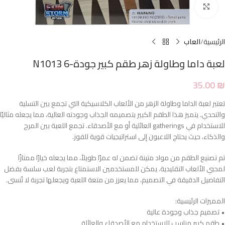
Click to enlarge
الرئيسية
العاب
لعبة داما وطاولة زهر طقم كبير جودة-N1013 6
35.00
₪
تعتبر لعبة الداما وطاولة الزهر من الألعاب الكلاسيكية التي تجمع بين التسلية
والتحدي. يتميز هذا الطقم الكبير بتصميمه الجذاب وجودته العالية، مما يجعله مثاليًا
للاستخدام في gatherings العائلية أو مع الأصدقاء. تجمع اللعبة بين المرح
والذكاء، حيث يحتاج اللاعبون إلى استراتيجيات قوية للفوز.
تم تصنيع الطقم من مواد متينة تضمن له عمرًا طويلاً، مما يجعله خيارًا ممتازًا
لمحبي الألعاب التقليدية. يمكن للمستخدمين الاستمتاع بتجربة لعب سلسة بفضل
التفاصيل الدقيقة في التصميم، مما يعزز من متعة اللعبة ويجعلها تجربة لا تُنسى.
المميزات الرئيسية:
• تصميم جذاب وجودة عالية
• طقم كبير مناسب للاستخدام مع الأصدقاء والعائلة