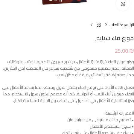
Click to enlarge
الرئيسية
العاب
موزع ماء سبايدر
25.00
₪
يعتبر موزع الماء خيارًا مثاليًا للأطفال، حيث يجمع بين التصميم الجذاب والوظائف
العملية. يتميز بتصميم مستوحى من شخصية سبايدر مان المفضلة لدى الكثيرين،
مما يجعله إضافة رائعة لأي غرفة أو مكان لعب.
تعمل هذه الأداة على توفير الماء بشكل سهل وممتع، مما يساعد الأطفال على
البقاء مرتوين أثناء اللعب أو الدراسة. كما أنه مصمم ليكون سهل الاستخدام، مما
يعزز استقلالية الأطفال في الحصول على الماء دون الحاجة لمساعدة الكبار.
المميزات الرئيسية:
• تصميم جذاب مستوحى من سبايدر مان
• سهل الاستخدام للأطفال
• يساعد في تشجيع الأطفال على شرب الماء