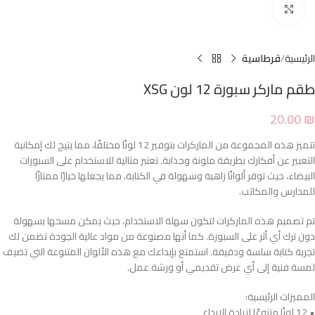
Click to enlarge
الرئيسية
قرطاسية
طقم ماركر سبورة 12 لون XSG
20.00
₪
تتميز هذه المجموعة من الماركرات بتوفير 12 لونًا مختلفًا، مما يتيح لك إمكانية
التعبير عن أفكارك بطريقة ملونة وجذابة. تعتبر مثالية للاستخدام على السبورات
البيضاء، حيث توفر ألوانًا زاهية وسهولة في الكتابة، مما يجعلها خيارًا ممتازًا
للمدارس والمكاتب.
تم تصميم هذه الماركرات لتكون سهلة الاستخدام، حيث يمكن مسحها بسهولة
دون ترك أي أثر على السبورة. كما أنها مصنوعة من مواد عالية الجودة تضمن لك
تجربة كتابة سلسة ودقيقة. استمتع بإبداعك مع هذه الألوان المتنوعة التي تضيف
لمسة فنية إلى أي عرض تقديمي أو ورشة عمل.
المميزات الرئيسية:
• 12 لونًا متنوعًا لزيادة الإبداع