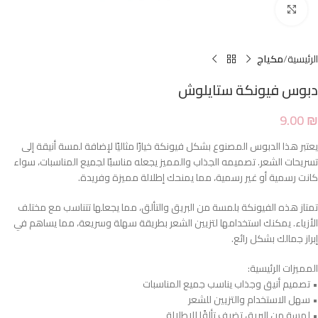
Click to enlarge
الرئيسية
مكياج
دبوس فيونكة ستايلوش
9.00
₪
يعتبر هذا الدبوس المصنوع بشكل فيونكة خيارًا مثاليًا لإضافة لمسة أنيقة إلى
تسريحات الشعر. تصميمه الجذاب والمميز يجعله مناسبًا لجميع المناسبات، سواء
كانت رسمية أو غير رسمية، مما يمنحك إطلالة مميزة وفريدة.
تمتاز هذه الفيونكة بلمسة من البريق والتألق، مما يجعلها تتناسب مع مختلف
الأزياء. يمكنك استخدامها لتزيين الشعر بطريقة سهلة وسريعة، مما يساهم في
إبراز جمالك بشكل رائع.
المميزات الرئيسية:
• تصميم أنيق وجذاب يناسب جميع المناسبات
• سهل الاستخدام والتزيين للشعر
• لمسة من البريق تضيف تألقًا للإطلالة