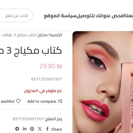
عنا
افحص عنوانك للتوصيل
سياسة الموقع
الرئيسية
مكياج
كتاب مكياج 3 طبقات
كتاب مكياج 3 طبقات
29.90
₪
6971555691507
غير متوفر في المخزون
 wishlist
Add to compare
رمز المنتج:
6971555691507
Share: