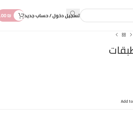
n
t
تسجيل دخول / حساب جديد
₪
.00
Add to