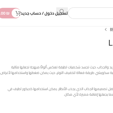
n
t
تسجيل دخول / حساب جديد
₪
.00
ريد والجذاب، حيث تجسد شخصيات لطيفة تعكس ألوانًا مبهجة تجعلها مثالية
 لعبة سكويشي طريقة فعالة لتخفيف التوتر، حيث يمكن ضغطها واستخدامها لأغراض
ء، بفضل تصميمها الجذاب الذي يجذب الأنظار. يمكن استخدامها كديكور لطيف في
ما يجعلها إضافة مميزة لأي مكان.