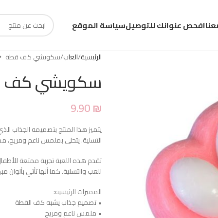
عنا
افحص عنوانك للتوصيل
سياسة الموقع
الرئيسية
العاب
سكويشي كف قطة
سكويشي كف 
9.90
₪
يتميز هذا المنتج بتصميمه الجذاب ال
التسلية. يتحلى بملمس ناعم ومريح، مما 
تقدم هذه اللعبة تجربة ممتعة للأطفا
للعب والتسلية. كما أنها تأتي بألوان
المميزات الرئيسية:
• تصميم جذاب يشبه كف القطة
• ملمس ناعم ومريح