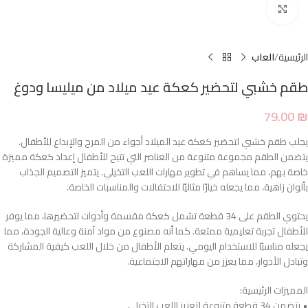
Click to enlarge
الرئيسية
العاب
طقم خشبي لتحضير كعكة عيد ميلاد من ميليسا ودوغ
79.00
₪
يجلب طقم خشبي لتحضير كعكة عيد الميلاد أجواء من المرح والإبداع للأطفال.
يتضمن الطقم مجموعة متنوعة من العناصر التي تتيح للأطفال إعداد كعكة مميزة
خاصة بهم، مما يساهم في تطوير مهارات اللعب التخيلي. يتميز التصميم الجذاب
بألوان زاهية، مما يجعله خيارًا مثاليًا للاحتفالات والمناسبات الخاصة.
يحتوي الطقم على 34 قطعة تشمل كعكة مقسمة وأدوات لتحضيرها، مما يوفر
للأطفال تجربة تعليمية ممتعة. كما أنه مصنوع من مواد آمنة وعالية الجودة، مما
يجعله مناسبًا للاستخدام اليومي. يتعلم الأطفال من خلال اللعب كيفية المشاركة
وتبادل الأدوار، مما يعزز من مهاراتهم الاجتماعية.
المميزات الرئيسية:
• يتضمن 34 قطعة متنوعة لتعزيز اللعب التخيلي