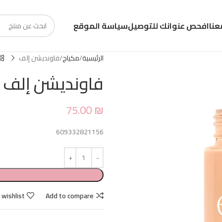
عنا
افحص عنوانك للتوصيل
سياسة الموقع
الرئيسية
مكياج
فاونديشن إلف
فاونديشن إلف
75.00
₪
609332821156
 wishlist
Add to compare