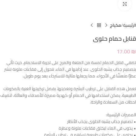
Click to enlarge
الرئيسية
مكياج
قنابل حمام حلوى
17.00
₪
تضفي قنابل الحمام لمسة من المتعة والمرح على تجربة الاستحمام، حيث تأتي
بتصميم جذاب يشبه الحلوى. عند إذابتها في الماء، تتحول إلى فقاعات ملونة تنشر
عطرًا منعشًا في الأجواء، مما يجعلها مثالية للاسترخاء بعد يوم طويل.
تعمل هذه القنابل على ترطيب البشرة وتغذيتها، بفضل تركيبتها الغنية بالمكونات
الطبيعية. يمكن استخدامها في الحمام أو كهدية مميزة للأصدقاء والعائلة، لتضيف
لحظات من السعادة والراحة.
المميزات الرئيسية:
• تصميم جذاب يشبه الحلوى يجذب الأنظار
• يذوب في الماء ليخلق فقاعات ملونة وعطرة
• يحتوي على مكونات طبيعية تساهم في ترطيب البشرة