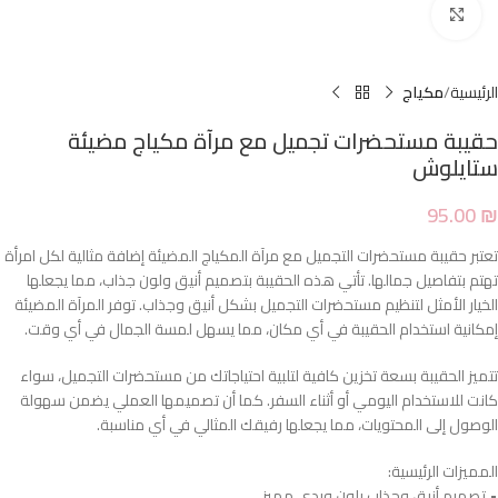
Click to enlarge
الرئيسية
مكياج
حقيبة مستحضرات تجميل مع مرآة مكياج مضيئة
ستايلوش
95.00
₪
تعتبر حقيبة مستحضرات التجميل مع مرآة المكياج المضيئة إضافة مثالية لكل امرأة
تهتم بتفاصيل جمالها. تأتي هذه الحقيبة بتصميم أنيق ولون جذاب، مما يجعلها
الخيار الأمثل لتنظيم مستحضرات التجميل بشكل أنيق وجذاب. توفر المرآة المضيئة
إمكانية استخدام الحقيبة في أي مكان، مما يسهل لمسة الجمال في أي وقت.
تتميز الحقيبة بسعة تخزين كافية لتلبية احتياجاتك من مستحضرات التجميل، سواء
كانت للاستخدام اليومي أو أثناء السفر. كما أن تصميمها العملي يضمن سهولة
الوصول إلى المحتويات، مما يجعلها رفيقك المثالي في أي مناسبة.
المميزات الرئيسية:
• تصميم أنيق وجذاب بلون وردي مميز