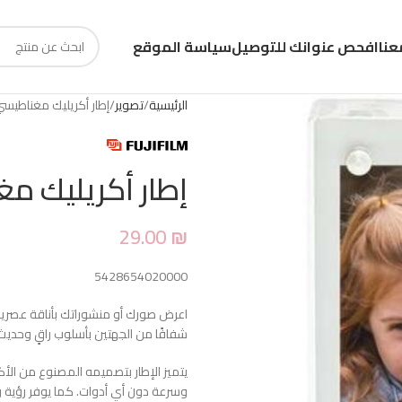
عنا
افحص عنوانك للتوصيل
سياسة الموقع
الرئيسية
تصوير
إطار أكريليك مغناطيس
إطار أكريليك م
29.00
₪
5428654020000
اعرض صورك أو منشوراتك بأناقة عصري
شفافًا من الجهتين بأسلوب راقٍ وحديث
يتميز الإطار بتصميمه المصنوع من الأ
وسرعة دون أي أدوات. كما يوفر رؤية واض