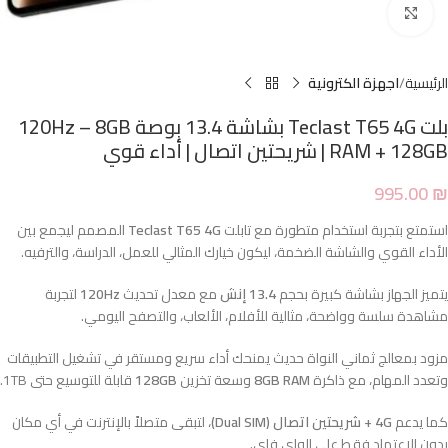
Click to enlarge
الرئيسية
اجهزة الكترونية
بلت Teclast T65 4G بشاشة 13.4 بوصة 120Hz – 8GB
RAM + 128GB | شريحتين اتصال | أداء قوي
995.00
₪
استمتع بتجربة استخدام متطورة مع تابلت
Teclast T65 4G
المصمم ليجمع بين
الأداء القوي والشاشة الضخمة، ليكون خيارك المثالي للعمل، الدراسة، والترفيه.
يتميز الجهاز بشاشة كبيرة بحجم
13.4 إنش
مع معدل تحديث
120Hz
لتجربة
مشاهدة سلسة وواضحة، مثالية للأفلام، الألعاب، والتصفح اليومي.
مزود بمعالج ثماني النواة حديث يمنحك أداء سريع ومستقر في تشغيل التطبيقات
وتعدد المهام، مع ذاكرة
8GB RAM
وسعة تخزين
128GB
قابلة للتوسيع حتى 1TB.
كما يدعم
4G + شريحتين اتصال (Dual SIM)
، لتبقى متصلاً بالإنترنت في أي مكان
بدون الاعتماد فقط على الواي فاي.