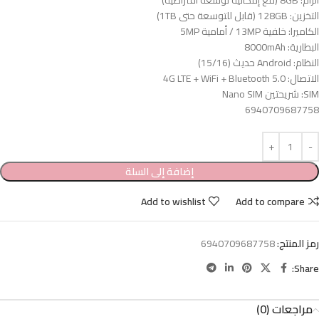
الرام: 8GB (مع إمكانية توسعة افتراضية)
التخزين: 128GB (قابل للتوسعة حتى 1TB)
الكاميرا: خلفية 13MP / أمامية 5MP
البطارية: 8000mAh
النظام: Android حديث (15/16)
الاتصال: 4G LTE + WiFi + Bluetooth 5.0
SIM: شريحتين Nano SIM
6940709687758
إضافة إلى السلة
Add to wishlist
Add to compare
رمز المنتج:
6940709687758
Share:
مراجعات (0)