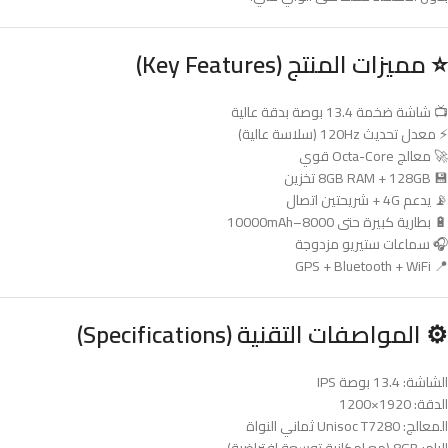
⭐ مميزات المنتج (Key Features)
📺 شاشة ضخمة 13.4 بوصة بدقة عالية
⚡ معدل تحديث 120Hz (سلاسة عالية)
🚀 معالج Octa-Core قوي
💾 8GB RAM + 128GB تخزين
📡 يدعم 4G + شريحتين اتصال
🔋 بطارية كبيرة حتى 8000–10000mAh
🎧 سماعات ستيريو مزدوجة
📍 GPS + Bluetooth + WiFi
⚙️ المواصفات التقنية (Specifications)
الشاشة: 13.4 بوصة IPS
الدقة: 1920×1200
المعالج: Unisoc T7280 ثماني النواة