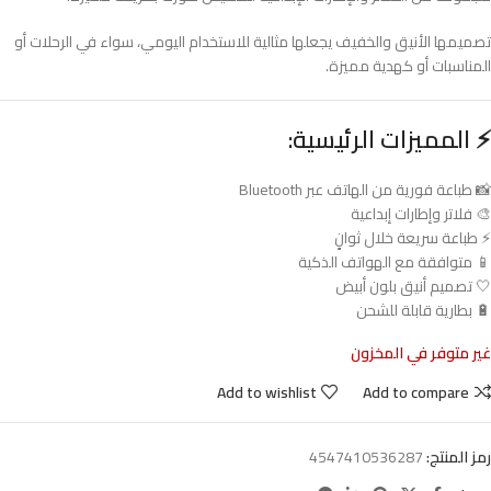
تصميمها الأنيق والخفيف يجعلها مثالية للاستخدام اليومي، سواء في الرحلات أو
المناسبات أو كهدية مميزة.
⚡
المميزات الرئيسية:
📸 طباعة فورية من الهاتف عبر Bluetooth
🎨 فلاتر وإطارات إبداعية
⚡ طباعة سريعة خلال ثوانٍ
📱 متوافقة مع الهواتف الذكية
🤍 تصميم أنيق بلون أبيض
🔋 بطارية قابلة للشحن
غير متوفر في المخزون
Add to wishlist
Add to compare
رمز المنتج:
4547410536287