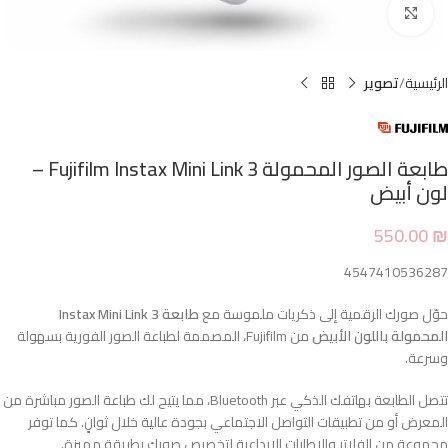
Click to enlarge
الرئيسية
تصوير
طابعة الصور المحمولة Fujifilm Instax Mini Link 3 –
لون أبيض
550.00
₪
4547410536287
حوّل صورك الرقمية إلى ذكريات ملموسة مع
طابعة Instax Mini Link 3
المحمولة باللون الأبيض
من Fujifilm، المصممة لطباعة الصور الفورية بسهولة
وسرعة.
تتصل الطابعة بهاتفك الذكي عبر Bluetooth، مما يتيح لك طباعة الصور مباشرة من
المعرض أو من تطبيقات التواصل الاجتماعي بجودة عالية خلال ثوانٍ. كما توفر
مجموعة من الفلاتر والإطارات الإبداعية لتخصيص صورك بطريقة مميزة.