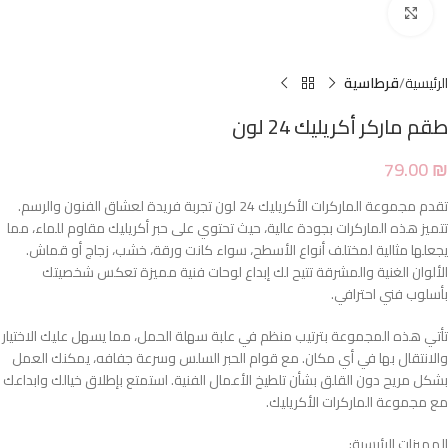
Click to enlarge
الرئيسية
قرطاسية
طقم ماركر أكريليك 24 لون
79.00
₪
تقدم مجموعة الماركرات الأكريليك 24 لون تجربة فريدة لعشاق الفنون والرسم.
تتميز هذه الماركرات بجودة عالية، حيث تحتوي على حبر أكريليك مقاوم للماء، مما
يجعلها مثالية لمختلف أنواع الأسطح، سواء كانت ورقة، خشب، زجاج أو قماش.
الألوان الغنية والمشرقة تتيح لك إبداع لوحات فنية مميزة تعكس شخصيتك
بأسلوب فني احترافي.
تأتي هذه المجموعة بترتيب منظم في علبة سهلة الحمل، مما يسهل عليك الاختيار
والانتقال بها في أي مكان. مع قوام الحبر السلس وسرعة جفافه، يمكنك العمل
بشكل مريح دون القلق بشأن تلطيخ الأعمال الفنية. استمتع بإطلاق خيالك وابداعك
مع مجموعة الماركرات الأكريليك.
المميزات الرئيسية: